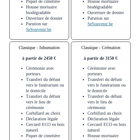
Piquet de cimetière
Housse mortuaire
Housse mortuaire
biodégradable
biodégradable
Ouverture de dossier
Ouverture de dossier
Parution sur
Parution sur
SeSouvenir.be
SeSouvenir.be
Classique - Inhumation
Classique - Crémation
à partir de 2450 €
à partir de 3150 €
Cérémonie avec
Cérémonie avec
porteurs
porteurs
Transfert du défunt
Transfert du défunt
vers le funérarium ou
vers le funérarium ou
le domicile
le domicile
Transfert du défunt
Transfert du défunt
vers le lieu de
vers le lieu de
cérémonie
cérémonie
Corbillard au choix
Corbillard au choix
Déclaration légale
Déclaration légale
Cercueil ECO en bois
Cercueil ECO en bois
naturel
naturel
Piquet de cimetière
Housse mortuaire