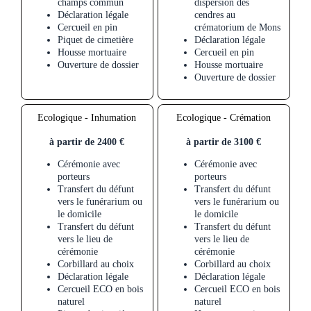
champs commun
dispersion des
Déclaration légale
cendres au
Cercueil en pin
crématorium de Mons
Piquet de cimetière
Déclaration légale
Housse mortuaire
Cercueil en pin
Ouverture de dossier
Housse mortuaire
Ouverture de dossier
Ecologique - Inhumation
Ecologique - Crémation
à partir de 2400 €
à partir de 3100 €
Cérémonie avec
Cérémonie avec
porteurs
porteurs
Transfert du défunt
Transfert du défunt
vers le funérarium ou
vers le funérarium ou
le domicile
le domicile
Transfert du défunt
Transfert du défunt
vers le lieu de
vers le lieu de
cérémonie
cérémonie
Corbillard au choix
Corbillard au choix
Déclaration légale
Déclaration légale
Cercueil ECO en bois
Cercueil ECO en bois
naturel
naturel