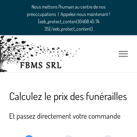
Passer
Nous mettons l'humain au centre de nos
au
préoccupations
|
Appelez-nous maintenant !
contenu
[eeb_protect_content]0468 45 74
35[/eeb_protect_content]
Calculez le prix des funérailles
Et passez directement votre commande