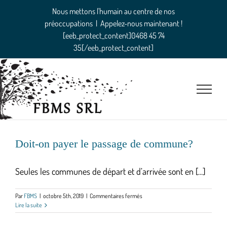
Passer
Nous mettons l'humain au centre de nos
au
préoccupations
|
Appelez-nous maintenant !
contenu
[eeb_protect_content]0468 45 74
35[/eeb_protect_content]
Doit-on payer le passage de commune?
Seules les communes de départ et d’arrivée sont en [...]
sur
Par
FBMS
|
octobre 5th, 2019
|
Commentaires fermés
Doit-
Lire la suite
on
payer