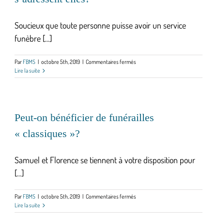
s’adressent
elles?
Soucieux que toute personne puisse avoir un service
funèbre [...]
sur
Par
FBMS
|
octobre 5th, 2019
|
Commentaires fermés
Que
Lire la suite
sont
les
Éco-
funérailles
et
Peut-on bénéficier de funérailles
à
« classiques »?
qui
s’adressent
elles?
Samuel et Florence se tiennent à votre disposition pour
[...]
sur
Par
FBMS
|
octobre 5th, 2019
|
Commentaires fermés
Peut-
Lire la suite
on