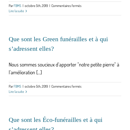
sur
Par
FBMS
|
octobre 5th, 2019
|
Commentaires fermés
Pourquoi
Lire la suite
n’avez-
vous
pas
de
magasin
Que sont les Green funérailles et à qui
,
s’adressent elles?
ni
de
funérarium?
Nous sommes soucieux d'apporter "notre petite pierre" à
l'amélioration [...]
sur
Par
FBMS
|
octobre 5th, 2019
|
Commentaires fermés
Que
Lire la suite
sont
les
Green
funérailles
et
Que sont les Éco-funérailles et à qui
à
s’adressent elles?
qui