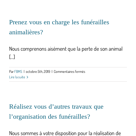
bénéficier
de
funérailles
« classiques »?
Prenez vous en charge les funérailles
animalières?
Nous comprenons aisément que la perte de son animal
[...]
sur
Par
FBMS
|
octobre 5th, 2019
|
Commentaires fermés
Prenez
Lire la suite
vous
en
charge
les
funérailles
Réalisez vous d’autres travaux que
animalières?
l’organisation des funérailles?
Nous sommes à votre disposition pour la réalisation de