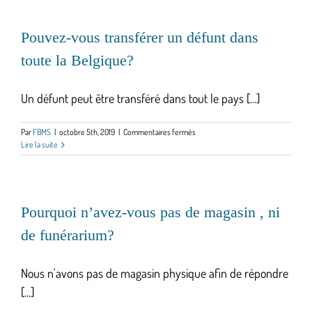
le
passage
de
Pouvez-vous transférer un défunt dans
commune?
toute la Belgique?
Un défunt peut être transféré dans tout le pays [...]
sur
Par
FBMS
|
octobre 5th, 2019
|
Commentaires fermés
Pouvez-
Lire la suite
vous
transférer
un
défunt
dans
Pourquoi n’avez-vous pas de magasin , ni
toute
de funérarium?
la
Belgique?
Nous n'avons pas de magasin physique afin de répondre
[...]